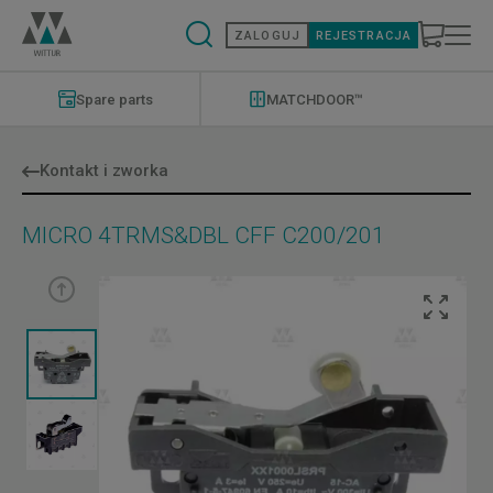
Przejdź
do
ZALOGUJ
REJESTRACJA
treści
Modernizations
Menu
Spare parts
MATCHDOOR™
Kontakt i zworka
MICRO 4TRMS&DBL CFF C200/201