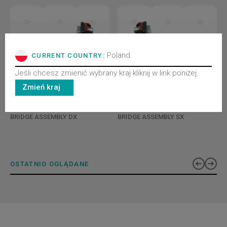
Poland
CURRENT COUNTRY:
Jeśli chcesz zmienić wybrany kraj kliknij w link poniżej.
Zmień kraj
3201040180V01
3201040180V02
BRIDGE ASSEMBLY DX
BRIDGE ASSEMBLY SX
OSTATNIO OGLĄDANE