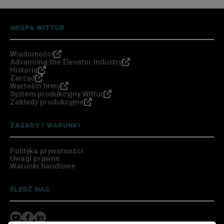
GRUPA WITTUR
Wiadomości
Advancing the Elevator Industry
Historia
Zarząd
Wartości firmy
System produkcyjny Wittur
Zakłady produkcyjne
ZASADY I WARUNKI
Polityka prywatności
Uwagi prawne
Warunki handlowe
ŚLEDŹ NAS