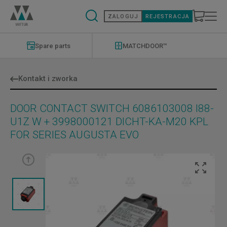
Przejdź
do
ZALOGUJ
REJESTRACJA
treści
Modernizations
Menu
Spare parts
MATCHDOOR™
Kontakt i zworka
DOOR CONTACT SWITCH 6086103008 I88-
U1Z W + 3998000121 DICHT-KA-M20 KPL
FOR SERIES AUGUSTA EVO