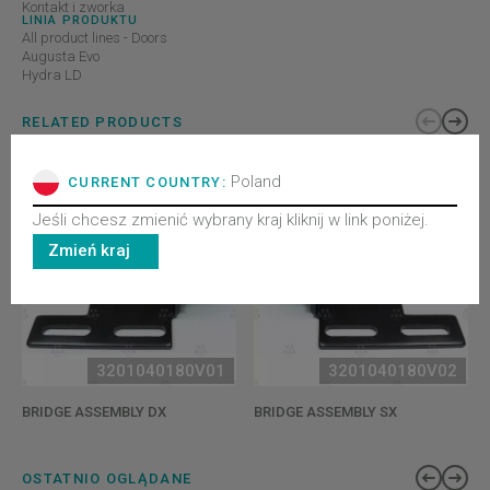
Kontakt i zworka
LINIA PRODUKTU
All product lines - Doors
Augusta Evo
Hydra LD
RELATED PRODUCTS
Poland
CURRENT COUNTRY:
Jeśli chcesz zmienić wybrany kraj kliknij w link poniżej.
Zmień kraj
3201040180V01
3201040180V02
BRIDGE ASSEMBLY DX
BRIDGE ASSEMBLY SX
OSTATNIO OGLĄDANE