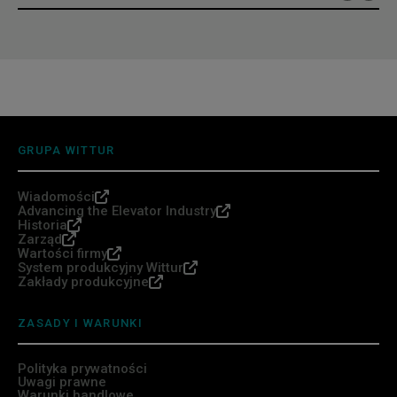
GRUPA WITTUR
Wiadomości
Advancing the Elevator Industry
Historia
Zarząd
Wartości firmy
System produkcyjny Wittur
Zakłady produkcyjne
ZASADY I WARUNKI
Polityka prywatności
Uwagi prawne
Warunki handlowe