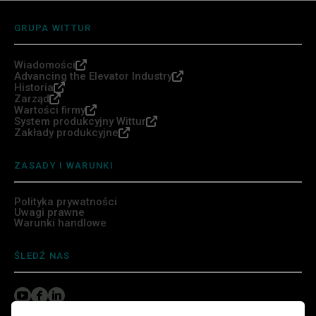
GRUPA WITTUR
Wiadomości
Advancing the Elevator Industry
Historia
Zarząd
Wartości firmy
System produkcyjny Wittur
Zakłady produkcyjne
ZASADY I WARUNKI
Polityka prywatności
Uwagi prawne
Warunki handlowe
ŚLEDŹ NAS