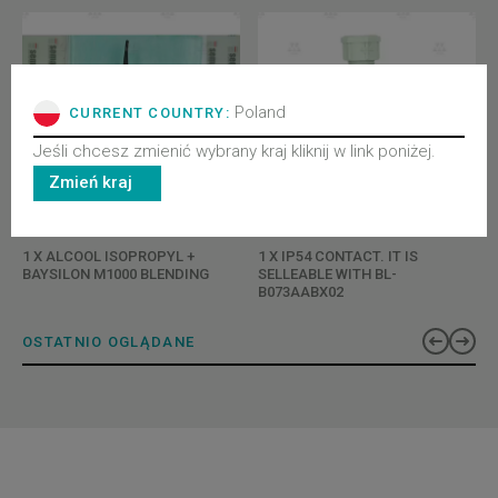
Poland
CURRENT COUNTRY:
Jeśli chcesz zmienić wybrany kraj kliknij w link poniżej.
Zmień kraj
BL-CX00XAAXCYQ
C122ATQF
1 X ALCOOL ISOPROPYL +
1 X IP54 CONTACT. IT IS
BAYSILON M1000 BLENDING
SELLEABLE WITH BL-
B073AABX02
OSTATNIO OGLĄDANE