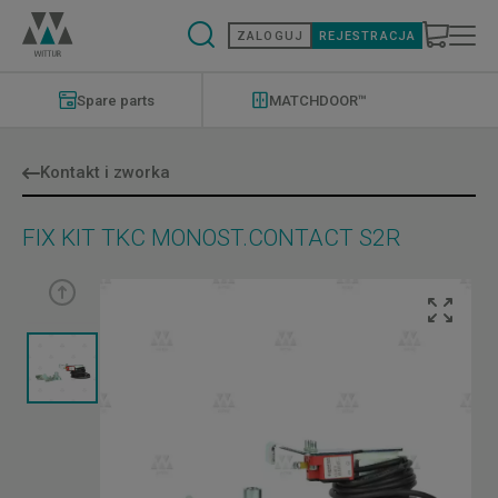
Przejdź
do
ZALOGUJ
REJESTRACJA
treści
Modernizations
Menu
Spare parts
MATCHDOOR™
Kontakt i zworka
FIX KIT TKC MONOST.CONTACT S2R