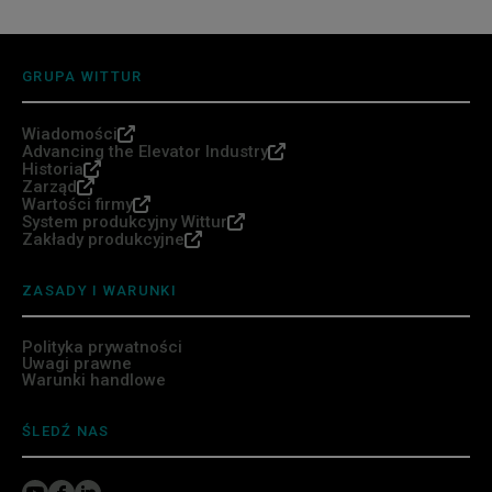
GRUPA WITTUR
Wiadomości
Advancing the Elevator Industry
Historia
Zarząd
Wartości firmy
System produkcyjny Wittur
Zakłady produkcyjne
ZASADY I WARUNKI
Polityka prywatności
Uwagi prawne
Warunki handlowe
ŚLEDŹ NAS