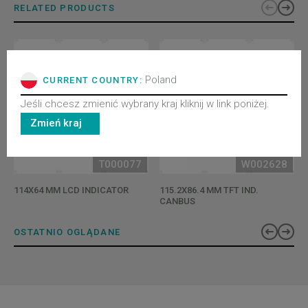
RELATED PRODUCTS
Poland
CURRENT COUNTRY:
Jeśli chcesz zmienić wybrany kraj kliknij w link poniżej.
Zmień kraj
T000077
W002628
114X64 MM LCD INDICATOR
115.2X86.4 MM TFT IND.
CANBUS
OSTATNIO OGLĄDANE