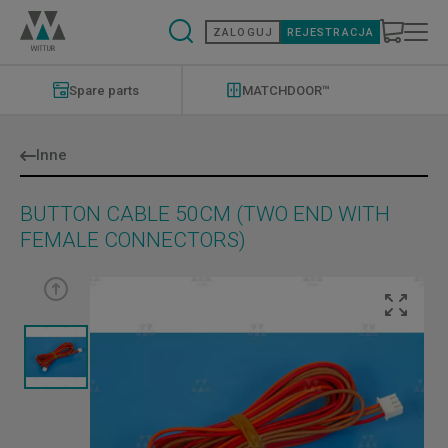
Przejdź
do
ZALOGUJ
REJESTRACJA
treści
Modernizations
Menu
Spare parts
MATCHDOOR™
Inne
BUTTON CABLE 50CM (TWO END WITH
FEMALE CONNECTORS)