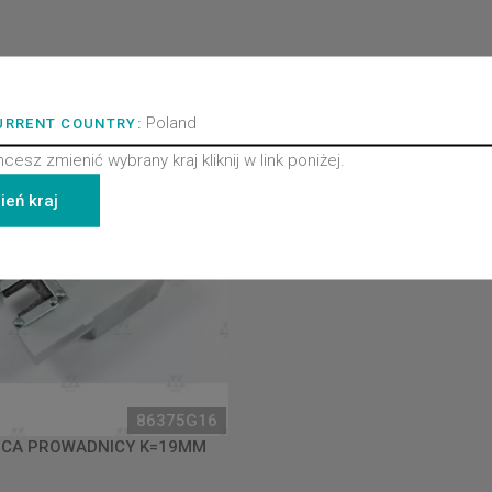
Poland
URRENT COUNTRY:
hcesz zmienić wybrany kraj kliknij w link poniżej.
ień kraj
86375G16
CA PROWADNICY K=19MM