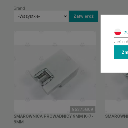
Brand
C
Jeśli c
Zm
86375G09
SMAROWNICA PROWADNICY 9MM K=7-
SMAROWNI
9MM