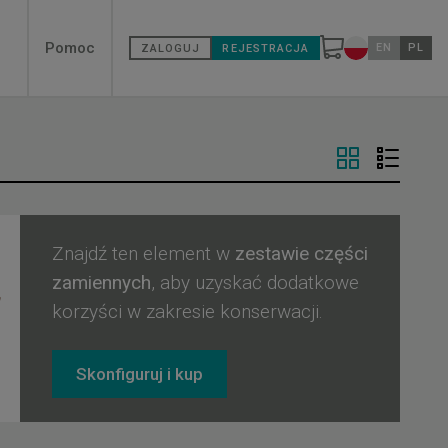
Secondary
Pomoc
EN
PL
ZALOGUJ
REJESTRACJA
Zmień kraj
menù
Znajdź ten element w
zestawie części
zamiennych
, aby uzyskać dodatkowe
korzyści w zakresie konserwacji.
Skonfiguruj i kup