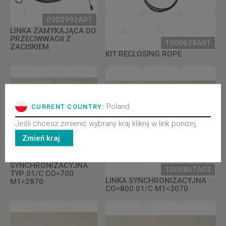
0902992A01
LINKA ZAMYKAJĄCA DO
PRZECIWWAGII Z
1000628A01
ZACISKIEM
KIT RECLOSING ROPE
Poland
CURRENT COUNTRY:
Jeśli chcesz zmienić wybrany kraj kliknij w link poniżej.
Zmień kraj
1005867A01
LINA
SYNCHRONIZACYJNA
1005867A03
TYP 01/C CO=700
LINKA SYNCHRONIZACYJNA
M1=2870
CO=800 01/C M1=3070