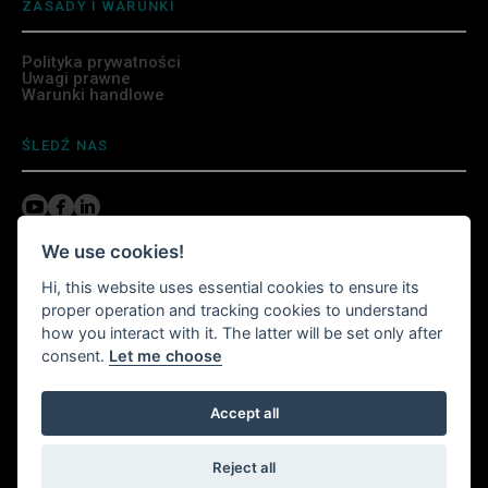
ZASADY I WARUNKI
Polityka prywatności
Uwagi prawne
Warunki handlowe
ŚLEDŹ NAS
We use cookies!
ZAINSTALUJ APLIKACJĘ WITTURSHOP
Hi, this website uses essential cookies to ensure its
proper operation and tracking cookies to understand
Kontynuuj zakupy w dowolnym miejscu!
how you interact with it. The latter will be set only after
consent.
Let me choose
Witturshop jest dostępny w telefonie komórkowym,
Accept all
gdziekolwiek jesteś.
Reject all
Zbudowano na
LOOOL
- © 2026 Wittur. Wszytskie prawa