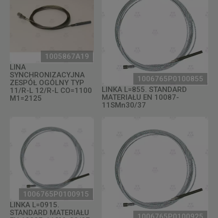
1005867A19
LINA
SYNCHRONIZACYJNA
1006765P0100855
ZESPÓŁ OGÓLNY TYP
LINKA L=855. STANDARD
11/R-L 12/R-L CO=1100
MATERIAŁU EN 10087-
M1=2125
11SMn30/37
1006765P0100915
LINKA L=0915.
STANDARD MATERIAŁU
1006765P0100925