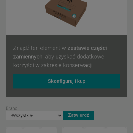
minimalizując ryzyko awarii i awarii. Dzięki precyzyjnej
konstrukcji i zaawansowanej technologii gwarantują płynną i
cichą pracę drzwi.
Znajdź ten element w
zestawie części
zamiennych
, aby uzyskać dodatkowe
korzyści w zakresie konserwacji.
Skonfiguruj i kup
Brand