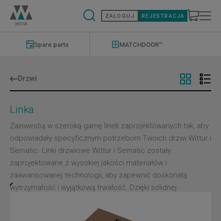
Przejdź
do
ZALOGUJ
REJESTRACJA
treści
Modernizations
Menu
Spare parts
MATCHDOOR™
Drzwi
Linka
Zainwestuj w szeroką gamę linek zaprojektowanych tak, aby
odpowiadały specyficznym potrzebom Twoich drzwi Wittur i
Sematic. Linki drzwiowe Wittur i Sematic zostały
zaprojektowane z wysokiej jakości materiałów i
zaawansowanej technologii, aby zapewnić doskonałą
wytrzymałość i wyjątkową trwałość. Dzięki solidnej
konstrukcji i precyzyjnej inżynierii linki drzwi Wittur i Sematic
zapewniają niezawodne działanie w każdych warunkach,