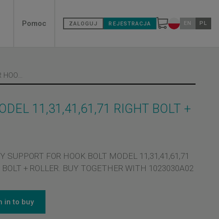
Secondary
Pomoc
EN
PL
ZALOGUJ
REJESTRACJA
Zmień kraj
menù
PULLEY SUPPORT FOR HOOK BOLT MODEL 11,31,41,61,71 RIGHT BOLT + ROLLER
EL 11,31,41,61,71 RIGHT BOLT +
Y SUPPORT FOR HOOK BOLT MODEL 11,31,41,61,71
 BOLT + ROLLER. BUY TOGETHER WITH 1023030A02
n in to buy