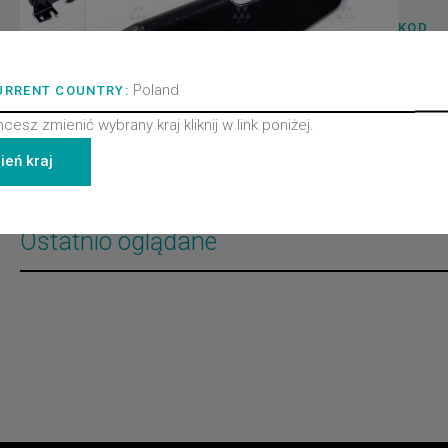
KOD
320113
MARK
Wittur 
Poland
URRENT COUNTRY:
TYP P
Drzwi
hcesz zmienić wybrany kraj kliknij w link poniżej.
KLASA
Rygiel 
LINIA
ień kraj
All pro
Ostatnio oglądane