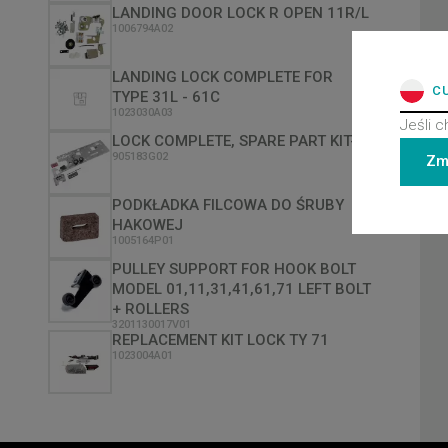
LANDING DOOR LOCK R OPEN 11R/L
1006794A02
LANDING LOCK COMPLETE FOR
C
TYPE 31L - 61C
1023030A03
Jeśli c
LOCK COMPLETE, SPARE PART KIT-
905183G02
Zm
PODKŁADKA FILCOWA DO ŚRUBY
HAKOWEJ
1005164P01
PULLEY SUPPORT FOR HOOK BOLT
MODEL 01,11,31,41,61,71 LEFT BOLT
+ ROLLERS
3201130017V01
REPLACEMENT KIT LOCK TY 71
1023004A01