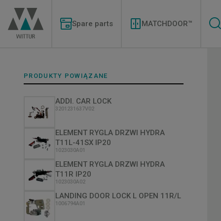
Przejdź
Modernizations
do
Menu
treści
Spare parts
MATCHDOOR™
PRODUKTY POWIĄZANE
ADDI. CAR LOCK
3201231637V02
ELEMENT RYGLA DRZWI HYDRA
T11L-41SX IP20
1023030A01
ELEMENT RYGLA DRZWI HYDRA
T11R IP20
1023030A02
LANDING DOOR LOCK L OPEN 11R/L
1006794A01