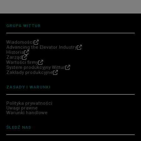
GRUPA WITTUR
Wiadomości
Advancing the Elevator Industry
Historia
Zarząd
Wartości firmy
System produkcyjny Wittur
Zakłady produkcyjne
ZASADY I WARUNKI
Polityka prywatności
Uwagi prawne
Warunki handlowe
ŚLEDŹ NAS