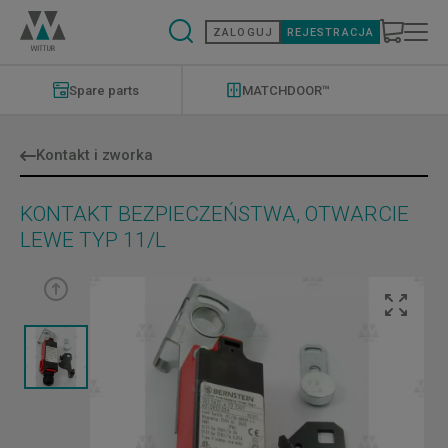
Przejdź
do
ZALOGUJ
REJESTRACJA
treści
Modernizations
Menu
Spare parts
MATCHDOOR™
Kontakt i zworka
KONTAKT BEZPIECZEŃSTWA, OTWARCIE
LEWE TYP 11/L