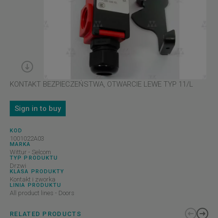
KONTAKT BEZPIECZEŃSTWA, OTWARCIE LEWE TYP 11/L
Sign in to buy
KOD
1001022A03
MARKA
Wittur - Selcom
TYP PRODUKTU
Drzwi
KLASA PRODUKTY
Kontakt i zworka
LINIA PRODUKTU
All product lines - Doors
RELATED PRODUCTS