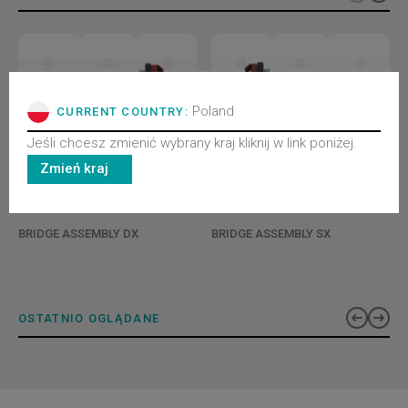
Poland
CURRENT COUNTRY:
Jeśli chcesz zmienić wybrany kraj kliknij w link poniżej.
Zmień kraj
3201040180V01
3201040180V02
BRIDGE ASSEMBLY DX
BRIDGE ASSEMBLY SX
OSTATNIO OGLĄDANE